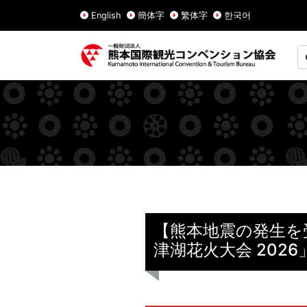
English
簡体字
繁体字
한국어
【熊本地震の発生を受
津湖花火大会 202