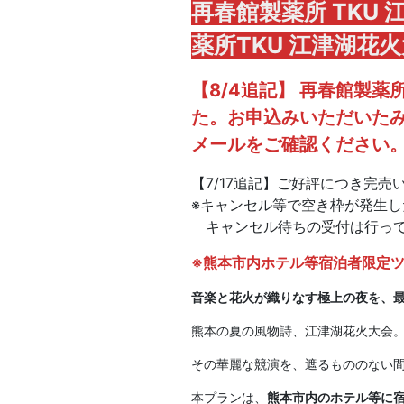
再春館製薬所 TKU 
薬所TKU 江津湖花
【8/4追記】 再春館製薬
た。お申込みいただいた
メールをご確認ください
【7/17追記】ご好評につき完売
※キャンセル等で空き枠が発生
キャンセル待ちの受付は行って
※熊本市内ホテル等宿泊者限定ツ
音楽と花火が織りなす極上の夜を、
熊本の夏の風物詩、江津湖花火大会
その華麗な競演を、遮るもののない
本プランは、
熊本市内のホテル等に