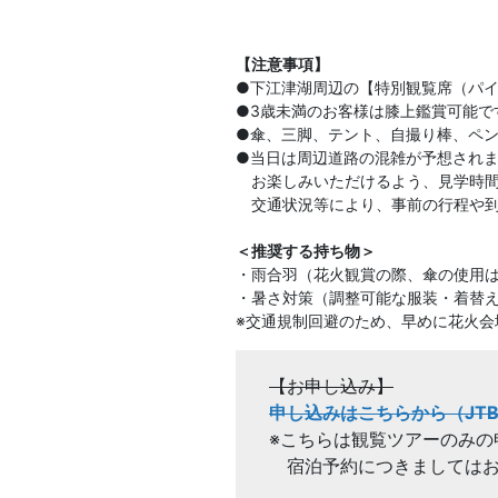
【注意事項】
●下江津湖周辺の【特別観覧席（パ
●3歳未満のお客様は膝上鑑賞可能で
●傘、三脚、テント、自撮り棒、ペ
●当日は周辺道路の混雑が予想され
お楽しみいただけるよう、見学時間
交通状況等により、事前の行程や到
＜推奨する持ち物＞
・雨合羽（花火観賞の際、傘の使用
・暑さ対策（調整可能な服装・着替
※交通規制回避のため、早めに花火会
【お申し込み】
申し込みはこちらから（JTB 
※こちらは観覧ツアーのみの
宿泊予約につきましてはお