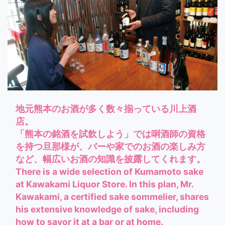
地元熊本のお酒が多く数々揃っている川上酒
店。
「熊本の銘酒を試飲しよう」では唎酒師の資格
を持つ旦那様が、バーや家でのお酒の楽しみ方
など、幅広いお酒の知識を披露してくれます。
There is a wide selection of Kumamoto sake
at Kawakami Liquor Store. In this plan, Mr.
Kawakami, a certified sake sommelier, shares
his extensive knowledge of sake, including
how to savor it at a bar or at home.